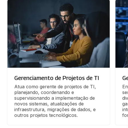
Gerenciamento de Projetos de TI
Ge
Atua como gerente de projetos de TI, 
En
planejando, coordenando e 
se
supervisionando a implementação de 
di
novos sistemas, atualizações de 
ga
infraestrutura, migrações de dados, e 
in
outros projetos tecnológicos.
fo