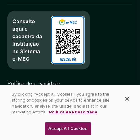
Política de privacidade
Regulamentos
By clicking “Accept All Cookies”, you agree to the
Biblioteca
storing of cookies on your device to enhance site
Mapa do Site
navigation, analyze site usage, and assist in our
marketing efforts.
Política de Privacidade
Wyden Brasil - Todos os direitos reservados
Accept All Cookies