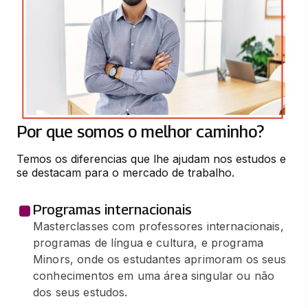
66 horas
TÓPICOS DE BIG DATA EM PYTHON
66 horas
IMPLANTAÇÃO DE GOVERNANÇA COM
COBIT
Por que somos o melhor caminho?
66 horas
Temos os diferencias que lhe ajudam nos estudos e 
se destacam para o mercado de trabalho.
INTELIGÊNCIA ARTIFICIAL
66 horas
Programas internacionais
Masterclasses com professores internacionais,
MÉTODOS ÁGEIS COM SCRUM
programas de língua e cultura, e programa
66 horas
Minors, onde os estudantes aprimoram os seus
conhecimentos em uma área singular ou não
dos seus estudos.