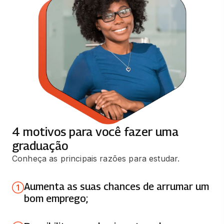
GESTÃO DE SERVIÇOS DE TI
66 horas
PARADIGMAS DE LINGUAGENS DE
PROGRAMAÇÃO EM PYTHON
66 horas
SISTEMAS DE INFORMAÇÃO E
SOCIEDADE
66 horas
4 motivos para você fazer uma
graduação
ARQUITETURA DE COMPUTADORES
Conheça as principais razões para estudar.
66 horas
Aumenta as suas chances de arrumar um
ENGENHARIA DE SOFTWARE
bom emprego;
66 horas