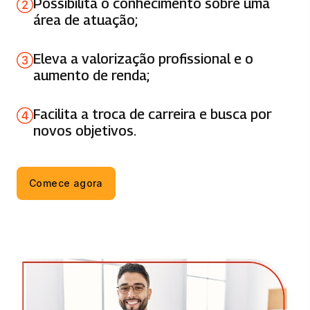
Possibilita o conhecimento sobre uma
ENTREGA E SUPORTE EM TI
área de atuação;
66 horas
Eleva a valorização profissional e o
GERENCIAMENTO DE PROJETOS
aumento de renda;
66 horas
Facilita a troca de carreira e busca por
GOVERNANÇA CORPORATIVA, RISCO E
novos objetivos.
COMPLIANCE
66 horas
Comece agora
GOVERNANÇA DE TI COM ITIL
66 horas
MODELAGEM DE PROCESSOS
66 horas
MODELAGEM DE SISTEMAS EM UML