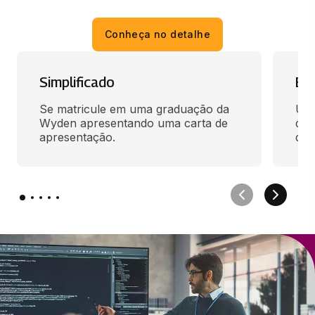
Conheça no detalhe
Simplificado
En
Se matricule em uma graduação da 
Use
Wyden apresentando uma carta de 
des
apresentação.
qua