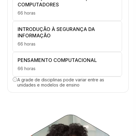
COMPUTADORES
66 horas
INTRODUÇÃO À SEGURANÇA DA
INFORMAÇÃO
66 horas
PENSAMENTO COMPUTACIONAL
66 horas
A grade de disciplinas pode variar entre as
BANCO DE DADOS
unidades e modelos de ensino
66 horas
DESENVOLVIMENTO WEB EM HTML5,
CSS, JAVASCRIPT, PHP
66 horas