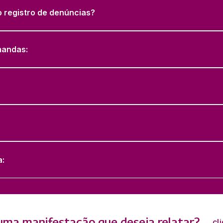
o registro de denúncias?
mandas:
a:
ma manifestação que deseja relatar?
cl