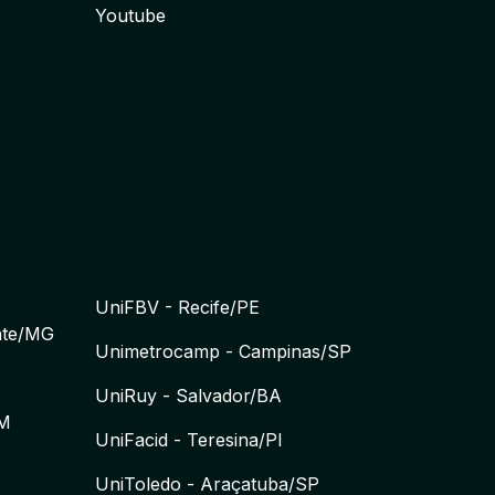
Youtube
UniFBV - Recife/PE
nte/MG
Unimetrocamp - Campinas/SP
UniRuy - Salvador/BA
AM
UniFacid - Teresina/PI
UniToledo - Araçatuba/SP