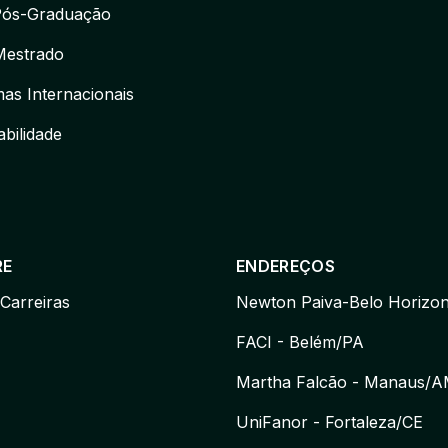
Pós-Graduação
Mestrado
as Internacionais
bilidade
RE
ENDEREÇOS
 Carreiras
Newton Paiva-Belo Horizo
FACI - Belém/PA
Martha Falcão - Manaus/
UniFanor - Fortaleza/CE