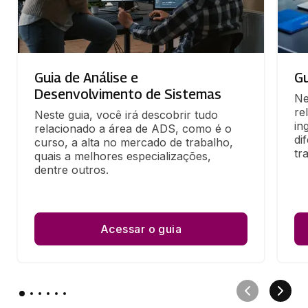
Guia de Análise e
Gu
Desenvolvimento de Sistemas
Ne
re
Neste guia, você irá descobrir tudo 
in
relacionado a área de ADS, como é o 
di
curso, a alta no mercado de trabalho, 
tr
quais a melhores especializações, 
dentre outros.
Acessar o guia