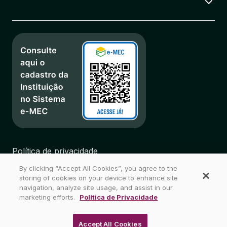
Política de privacidade
Regulamentos
By clicking “Accept All Cookies”, you agree to the
Biblioteca
storing of cookies on your device to enhance site
Mapa do Site
navigation, analyze site usage, and assist in our
marketing efforts.
Política de Privacidade
Wyden Brasil - Todos os direitos reservados
Accept All Cookies