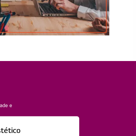
ade e
tético