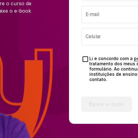
e o curso de 
ixe o e-book 
E-mail
Celular
Li e concordo com a 
p
tratamento dos meus d
formulário. Ao continu
instituições de ensin
contato.
Baixar e-book