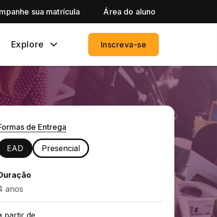
mpanhe sua matrícula
Área do aluno
Explore
Inscreva-se
Formas de Entrega
EAD
Presencial
Duração
4 anos
a partir de