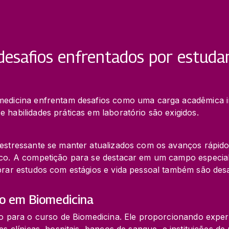
desafios enfrentados por estuda
medicina enfrentam desafios como uma carga acadêmica in
 habilidades práticas em laboratório são exigidos.
estressante se manter atualizados com os avanços rápidos
ico. A competição para se destacar em um campo especiali
brar estudos com estágios e vida pessoal também são desafi
io em Biomedicina
io para o curso de Biomedicina. Ele proporcionando experi
es clínicas, hospitais, bancos de sangue, e instituições de