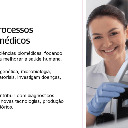
rocessos
médicos
iências biomédicas, focando 
a melhorar a saúde humana.
enética, microbiologia, 
toriais, investigam doenças, 
tribuir com diagnósticos 
 novas tecnologias, produção 
órios.