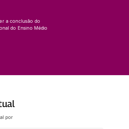
er a conclusão do 
onal do Ensino Médio 
tual
al por