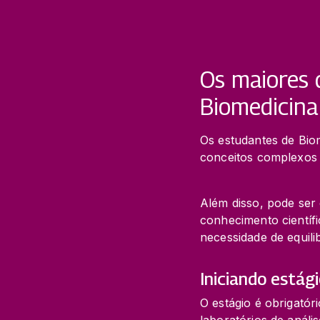
Os maiores 
Biomedicina
Os estudantes de Bio
conceitos complexos e
Além disso, pode ser 
conhecimento científ
necessidade de equili
Iniciando estág
O estágio é obrigatór
laboratórios de anális