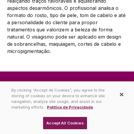
realçando traços favoráveis e equilibrando 
aspectos desarmônicos. O profissional analisa o 
formato do rosto, tipo de pele, tom de cabelo e até 
a personalidade do cliente para propor 
tratamentos que valorizem a beleza de forma 
natural. O visagismo pode ser aplicado em design 
de sobrancelhas, maquiagem, cortes de cabelo e 
micropigmentação.
Práticas de higiene e segurança mais
By clicking “Accept All Cookies”, you agree to the
importantes na área de Estética e
storing of cookies on your device to enhance site
navigation, analyze site usage, and assist in our
Cosmética
marketing efforts.
Política de Privacidade
Desinfecção de superfícies e
Accept All Cookies
ambientes