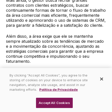
Mais ainda, o gestor busca fechar grandes 
contratos com clientes estratégicos, buscar 
continuamente formas de tornar o fluxo de trabalho 
da área comercial mais eficiente, frequentemente 
utilizando e aprimorando o uso de sistemas de CRM, 
para garantir a fidelização e a satisfação do cliente.
Além disso, a área exige que ele se mantenha 
sempre atualizado sobre as tendências de mercado 
e a movimentação da concorrência, ajustando as 
estratégias comerciais para garantir que a empresa 
continue competitiva e impulsionando o seu 
faturamento.
By clicking “Accept All Cookies”, you agree to the
storing of cookies on your device to enhance site
navigation, analyze site usage, and assist in our
Os desafios da profissão em Gestão
marketing efforts.
Política de Privacidade
Comercial
Accept All Cookies
A profissão em Gestão Comercial possui desafios
constantes que exigem resiliência, adaptabilidade e