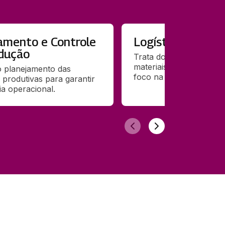
amento e Controle
Logística Revers
dução
Trata do retorno de pro
materiais no ciclo logíst
 planejamento das 
foco na sustentabilidade
 produtivas para garantir 
ia operacional. 