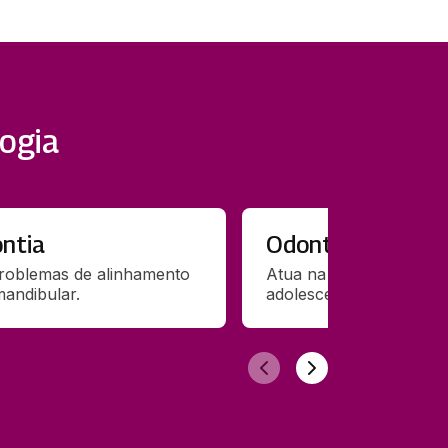
ogia
ntia
Odontopediatria
roblemas de alinhamento 
Atua na saúde bucal de 
mandibular.
adolescentes.