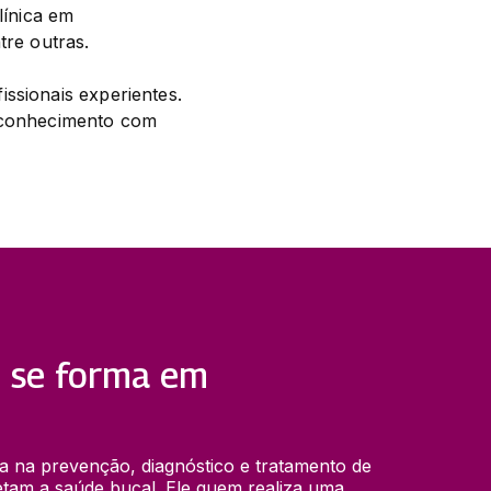
ínica em 
tre outras.
ssionais experientes. 
 conhecimento com 
 se forma em
a na prevenção, diagnóstico e tratamento de 
tam a saúde bucal. Ele quem realiza uma 