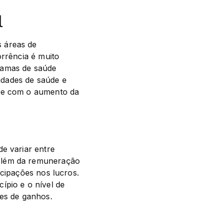
l
 áreas de 
rrência é muito 
ramas de saúde 
dades de saúde e 
te com o aumento da 
de variar entre 
Além da remuneração 
cipações nos lucros. 
pio e o nível de 
des de ganhos.