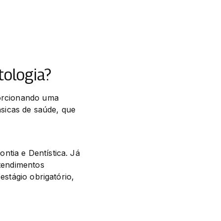
tologia?
porcionando uma 
icas de saúde, que 
tia e Dentística. Já 
tendimentos 
stágio obrigatório, 