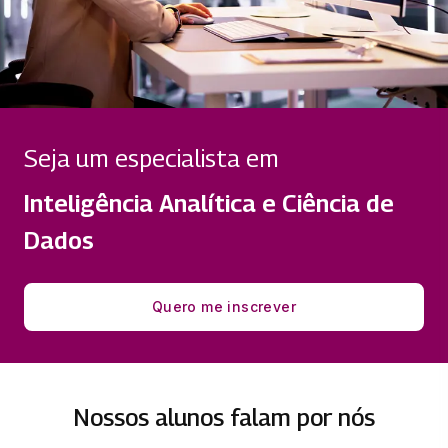
DESENVOLVIMENTO RÁPIDO DE
APLICAÇÕES EM PYTHON
33 horas
INTELIGÊNCIA DE AMEAÇAS
CIBERNÉTICAS
Seja um especialista em
33 horas
Inteligência Analítica e Ciência de
INTERFACE DE BANCO DE DADOS
Dados
33 horas
LINGUAGEM PYTHON
Quero me inscrever
33 horas
Nossos alunos falam por nós