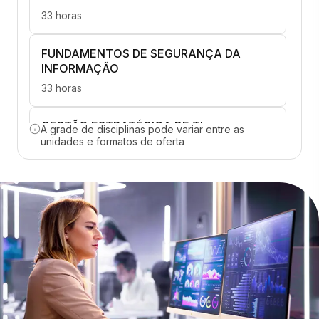
33 horas
FUNDAMENTOS DE SEGURANÇA DA
INFORMAÇÃO
33 horas
GESTÃO ESTRATÉGICA DE TI
A grade de disciplinas pode variar entre as
unidades e formatos de oferta
33 horas
ARQUITETURA DE DATA WAREHOUSE E
DATA MARTS
33 horas
COMPUTAÇÃO EM NUVEM E WEB
SERVICES EM LINUX
33 horas