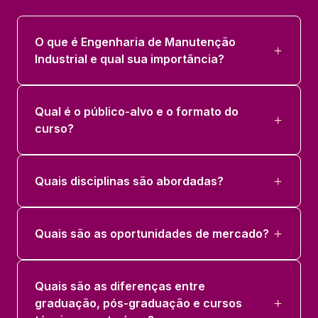
PLANEJAMENTO, PROGRAMACAO E
CONTROLE DA MANUTENCAO
O que é Engenharia de Manutenção
36 horas
Industrial e qual sua importância?
PREVENÇÃO E CONT. DE RISCOS EM
MÁQ. E EQUIPAMENTOS
Qual é o público-alvo e o formato do
curso?
50 horas
TECNICAS DE MANUTENCAO
Quais disciplinas são abordadas?
PREVENTIVA
36 horas
Quais são as oportunidades de mercado?
Quais são as diferenças entre
graduação, pós-graduação e cursos