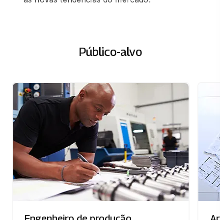
Público-alvo
Engenheiro de produção
Ar