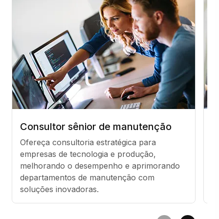
Consultor sênior de manutenção
G
Ofereça consultoria estratégica para 
L
empresas de tecnologia e produção, 
f
melhorando o desempenho e aprimorando 
d
departamentos de manutenção com 
m
soluções inovadoras.
e