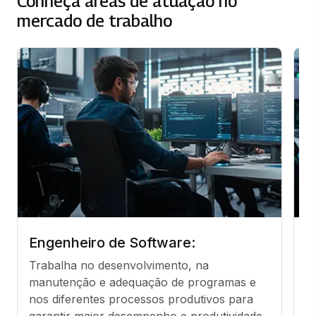
Conheça áreas de atuação no
mercado de trabalho
Engenheiro de Software:
D
Trabalha no desenvolvimento, na 
Cr
manutenção e adequação de programas e 
s
nos diferentes processos produtivos para 
garantir maior desempenho e produtividade.