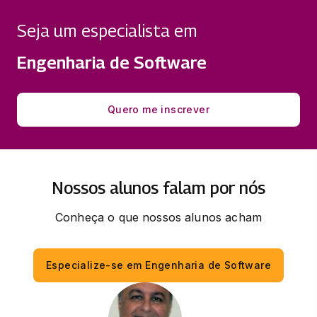
SOFTWARE
33 horas
Seja um especialista em
MODELO DE MATURIDADE DE SOFTWARE
Engenharia de Software
33 horas
Quero me inscrever
QUALIDADE DE SOFTWARE
33 horas
Nossos alunos falam por nós
Conheça o que nossos alunos acham
Especialize-se em Engenharia de Software